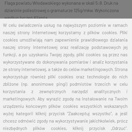
Flaga powiatu Włodawskiego wykonana w skali 5:8. Druk na
dzianinie poliestrowej o gramaturze 125g/mkw. Wykończona
według życzeń Klienta.
W celu świadczenia usług na najwyższym poziomie w ramach
naszej strony internetowej korzystamy z plików cookies. Pliki
cookies umożliwiają nam zapewnienie prawidłowego działania
Na życzenie klienta jesteśmy w stanie wykonać dowolny rozmiar
naszej strony internetowej oraz realizację podstawowych jej
flagi.
Przy zamówieniu większej ilości cena zostanie wyliczona
funkcji, a po uzyskaniu Twojej zgody, pliki cookies są przez nas
indywidualnie.
wykorzystywane do dokonywania pomiarów i analiz korzystania
ROZMIAR
CENA NETTO
CENA BRUTTO
ze strony internetowej, a także do celów marketingowych. Strona
wykorzystuje również pliki cookies oraz technologie do nich
70X110
32,50
39,98
zbliżone (np. anonimowe pingi) podmiotów trzecich w celu
korzystania z zewnętrznych narzędzi analitycznych i
100X160
67,50
83,03
marketingowych. Aby wyrazić zgodę na instalowanie na Twoim
urządzeniu końcowym plików cookies wszystkich wskazanych
125X200
105,00
129,15
wyżej kategorii kliknij przycisk "Zaakceptuj wszystko", a jeśli
chcesz odmówić zgody na wykorzystywanie jakichkolwiek, prócz
150X240
151,50
186,35
niezbędnych plików cookies, kliknij przycisk „Odrzuć”.