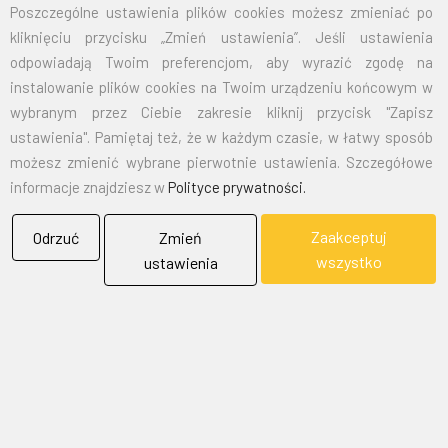
Poszczególne ustawienia plików cookies możesz zmieniać po
kliknięciu przycisku „Zmień ustawienia”. Jeśli ustawienia
EMAIL:
marketing@bielflag.pl
,
biuro@bielflag.pl
odpowiadają Twoim preferencjom, aby wyrazić zgodę na
TELEFON:
600 42 11 90
,
33/816 21 78
instalowanie plików cookies na Twoim urządzeniu końcowym w
wybranym przez Ciebie zakresie kliknij przycisk "Zapisz
ustawienia". Pamiętaj też, że w każdym czasie, w łatwy sposób
możesz zmienić wybrane pierwotnie ustawienia. Szczegółowe
informacje znajdziesz w
Polityce prywatności.
Zaakceptuj
Odrzuć
Zmień
BIELFLAG
wszystko
ustawienia
BIEL - FLAG
Flagi, Bandery, Reklamy Sp. z o.o.
jest firmą plasującą swoją działalność w segmencie rynku
zajmowanym przez usługi reklamowe i promocyjne.