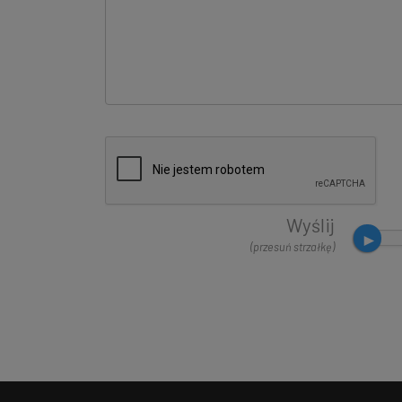
Wyślij
(przesuń strzałkę)