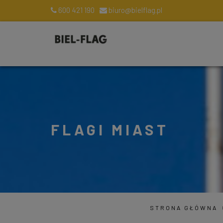
600 421 190
biuro@bielflag.pl
FLAGI MIAST
STRONA GŁÓWNA