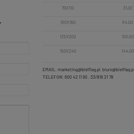
70X110
31,00
100X160
64,00
T
125X200
100,00
150X240
144,00
EMAIL:
marketing@bielflag.pl
,
biuro@bielflag.p
TELEFON:
600 42 11 90
,
33/816 21 78