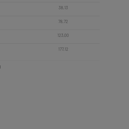
38,13
78,72
123,00
177,12
l