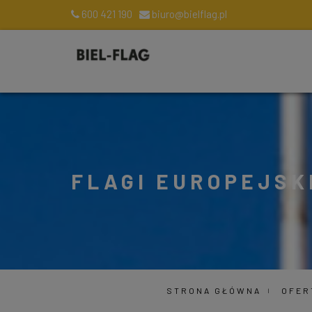
600 421 190
biuro@bielflag.pl
FLAGI EUROPEJSK
STRONA GŁÓWNA
OFER