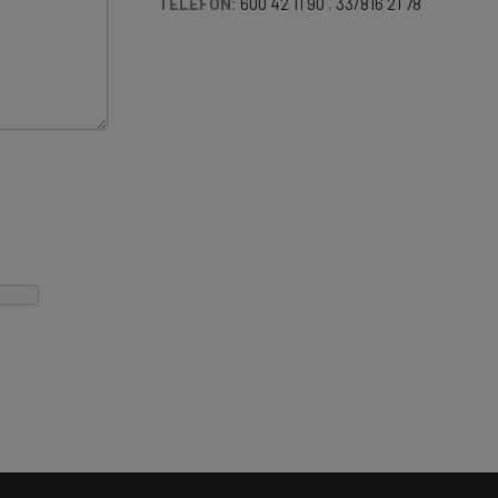
TELEFON:
600 42 11 90
,
33/816 21 78