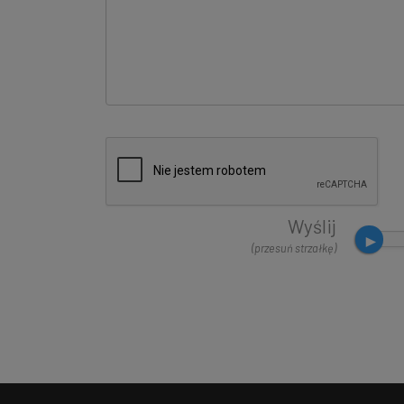
Wyślij
(przesuń strzałkę)