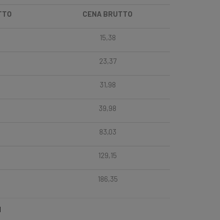
TTO
CENA BRUTTO
15,38
23,37
31,98
39,98
83,03
129,15
186,35
l