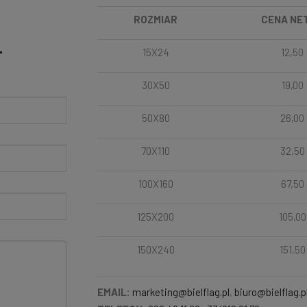
ROZMIAR
CENA NE
15X24
12,50
T
30X50
19,00
50X80
26,00
70X110
32,50
100X160
67,50
125X200
105,00
150X240
151,50
EMAIL:
marketing@bielflag.pl
,
biuro@bielflag.p