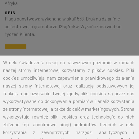
Afryka
OPIS
Flaga państwowa wykonana w skali 5:8. Druk na dzianinie
poliestrowej o gramaturze 125g/mkw. Wykończona według
życzeń Klienta.
Na życzenie klienta jesteśmy w stanie wykonać dowolny rozmiar
W celu świadczenia usług na najwyższym poziomie w ramach
flagi. Przy zamówieniu większej ilości cena zostanie wyliczona
naszej strony internetowej korzystamy z plików cookies. Pliki
indywidualnie.
cookies umożliwiają nam zapewnienie prawidłowego działania
naszej strony internetowej oraz realizację podstawowych jej
ROZMIAR
CENA NETTO
CENA BRUTTO
funkcji, a po uzyskaniu Twojej zgody, pliki cookies są przez nas
wykorzystywane do dokonywania pomiarów i analiz korzystania
15X24
12,50
15,38
ze strony internetowej, a także do celów marketingowych. Strona
wykorzystuje również pliki cookies oraz technologie do nich
30X50
19,00
23,37
zbliżone (np. anonimowe pingi) podmiotów trzecich w celu
50X80
26,00
31,98
korzystania z zewnętrznych narzędzi analitycznych i