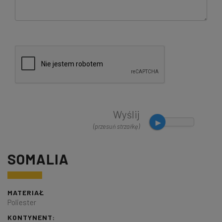
Wyślij
(przesuń strzałkę)
SOMALIA
MATERIAŁ
Poliester
KONTYNENT: