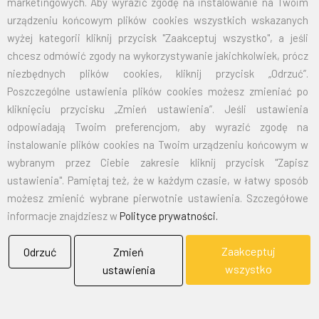
marketingowych. Aby wyrazić zgodę na instalowanie na Twoim
70X110
32,50
39,98
urządzeniu końcowym plików cookies wszystkich wskazanych
wyżej kategorii kliknij przycisk "Zaakceptuj wszystko", a jeśli
100X160
67,50
83,03
chcesz odmówić zgody na wykorzystywanie jakichkolwiek, prócz
niezbędnych plików cookies, kliknij przycisk „Odrzuć”.
125X200
105,00
129,15
Poszczególne ustawienia plików cookies możesz zmieniać po
kliknięciu przycisku „Zmień ustawienia”. Jeśli ustawienia
150X240
151,50
186,35
odpowiadają Twoim preferencjom, aby wyrazić zgodę na
instalowanie plików cookies na Twoim urządzeniu końcowym w
wybranym przez Ciebie zakresie kliknij przycisk "Zapisz
EMAIL:
marketing@bielflag.pl
,
biuro@bielflag.pl
ustawienia". Pamiętaj też, że w każdym czasie, w łatwy sposób
TELEFON:
600 42 11 90
,
33/816 21 78
możesz zmienić wybrane pierwotnie ustawienia. Szczegółowe
informacje znajdziesz w
Polityce prywatności.
Zaakceptuj
Odrzuć
Zmień
wszystko
ustawienia
BIELFLAG