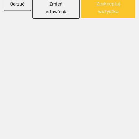
Zaakceptuj
Odrzuć
Zmień
wszystko
ustawienia
BIELFLAG
BIEL - FLAG
Flagi, Bandery, Reklamy Sp. z o.o.
jest firmą plasującą swoją działalność w segmencie rynku
zajmowanym przez usługi reklamowe i promocyjne.
SKONTAKTUJ SIĘ Z NAMI