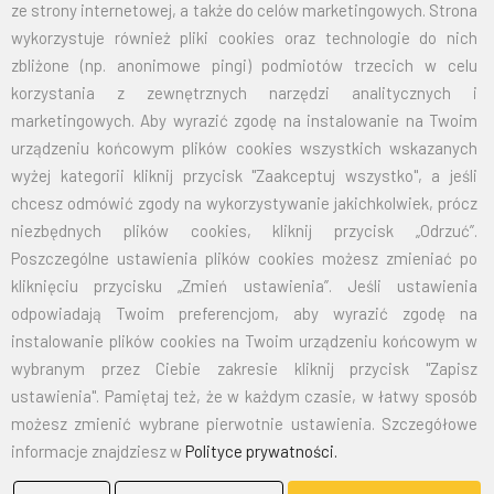
TELEFON:
600 42 11 90
,
33/816 21 78
ze strony internetowej, a także do celów marketingowych. Strona
wykorzystuje również pliki cookies oraz technologie do nich
zbliżone (np. anonimowe pingi) podmiotów trzecich w celu
korzystania z zewnętrznych narzędzi analitycznych i
marketingowych. Aby wyrazić zgodę na instalowanie na Twoim
urządzeniu końcowym plików cookies wszystkich wskazanych
wyżej kategorii kliknij przycisk "Zaakceptuj wszystko", a jeśli
chcesz odmówić zgody na wykorzystywanie jakichkolwiek, prócz
niezbędnych plików cookies, kliknij przycisk „Odrzuć”.
Poszczególne ustawienia plików cookies możesz zmieniać po
kliknięciu przycisku „Zmień ustawienia”. Jeśli ustawienia
odpowiadają Twoim preferencjom, aby wyrazić zgodę na
instalowanie plików cookies na Twoim urządzeniu końcowym w
wybranym przez Ciebie zakresie kliknij przycisk "Zapisz
ustawienia". Pamiętaj też, że w każdym czasie, w łatwy sposób
możesz zmienić wybrane pierwotnie ustawienia. Szczegółowe
informacje znajdziesz w
Polityce prywatności.