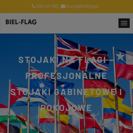
600 421 190
biuro@bielflag.pl
STOJAKI NA FLAGI –
PROFESJONALNE
STOJAKI GABINETOWE I
POKOJOWE