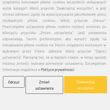
urządzeniu końcowym plików cookies wszystkich wskazanych
wyżej kategorii kliknij przycisk "Zaakceptuj wszystko", a jeśli
Przy zamówieniu większej ilości cena zostanie wyliczona
chcesz odmówić zgody na wykorzystywanie jakichkolwiek, prócz
indywidualnie.
niezbędnych plików cookies, kliknij przycisk „Odrzuć”.
Poszczególne ustawienia plików cookies możesz zmieniać po
CENA NETTO: 59,50 zł
kliknięciu przycisku „Zmień ustawienia”. Jeśli ustawienia
CENA BRUTTO: 73,19 zł
odpowiadają Twoim preferencjom, aby wyrazić zgodę na
instalowanie plików cookies na Twoim urządzeniu końcowym w
EMAIL:
marketing@bielflag.pl
,
biuro@bielflag.pl
wybranym przez Ciebie zakresie kliknij przycisk "Zapisz
TELEFON:
600 42 11 90
,
33/816 21 78
ustawienia". Pamiętaj też, że w każdym czasie, w łatwy sposób
możesz zmienić wybrane pierwotnie ustawienia. Szczegółowe
informacje znajdziesz w
Polityce prywatności.
Zaakceptuj
Odrzuć
Zmień
wszystko
ustawienia
BIELFLAG