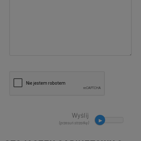
Wyślij
(przesuń strzałkę)