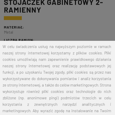
STOJACZEK GABINETOWY 2-
RAMIENNY
MATERIAŁ:
Metal
LICZBA RAMION:
2
W celu świadczenia usług na najwyższym poziomie w ramach
KOLOR:
naszej strony internetowej korzystamy z plików cookies. Pliki
srebrny
cookies umożliwiają nam zapewnienie prawidłowego działania
ROZMIAR:
naszej strony internetowej oraz realizację podstawowych jej
36cm
funkcji, a po uzyskaniu Twojej zgody, pliki cookies są przez nas
OPIS:
wykorzystywane do dokonywania pomiarów i analiz korzystania
Stojaczek gabinetowy wykonany ze stali, poddanej procesowi
ze strony internetowej, a także do celów marketingowych. Strona
chromo-niklowania. Możliwość zamocowania flagietki oraz
wykorzystuje również pliki cookies oraz technologie do nich
proporczyka. Wymiary: - średnica podstawki: 60 mm - wysokość
zbliżone (np. anonimowe pingi) podmiotów trzecich w celu
stojaczka: 355 mm - średnica maszcika: 4 mm - każdy maszcik
korzystania z zewnętrznych narzędzi analitycznych i
wieńczy ozdobny grot.
marketingowych. Aby wyrazić zgodę na instalowanie na Twoim