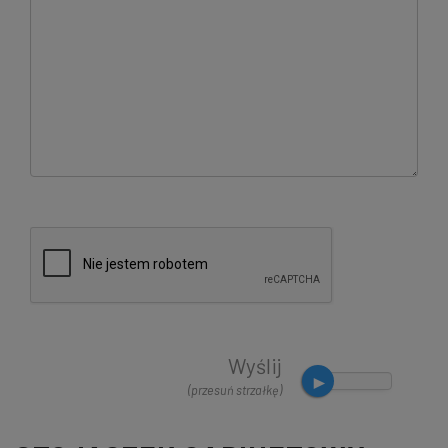
Wyślij
(przesuń strzałkę)