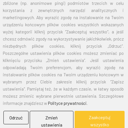
Przy zamówieniu większej ilości cena zostanie wyliczona
zbliżone (np. anonimowe pingi) podmiotów trzecich w celu
indywidualnie.
korzystania z zewnętrznych narzędzi analitycznych i
marketingowych. Aby wyrazić zgodę na instalowanie na Twoim
CENA NETTO
CENA BRUTTO
urządzeniu końcowym plików cookies wszystkich wskazanych
wyżej kategorii kliknij przycisk "Zaakceptuj wszystko", a jeśli
4-RAMIENNY SREBRNY
93,50
115,01
chcesz odmówić zgody na wykorzystywanie jakichkolwiek, prócz
niezbędnych plików cookies, kliknij przycisk „Odrzuć”.
4-RAMIENNY ZŁOTY
84,50
103,94
Poszczególne ustawienia plików cookies możesz zmieniać po
kliknięciu przycisku „Zmień ustawienia”. Jeśli ustawienia
5-RAMIENNY SREBRNY
106,00
130,38
odpowiadają Twoim preferencjom, aby wyrazić zgodę na
instalowanie plików cookies na Twoim urządzeniu końcowym w
5-RAMIENNY ZŁOTY
96,00
118,08
wybranym przez Ciebie zakresie kliknij przycisk "Zapisz
ustawienia". Pamiętaj też, że w każdym czasie, w łatwy sposób
EMAIL:
marketing@bielflag.pl
,
biuro@bielflag.pl
możesz zmienić wybrane pierwotnie ustawienia. Szczegółowe
TELEFON:
600 42 11 90
,
33/816 21 78
informacje znajdziesz w
Polityce prywatności.
Zaakceptuj
Odrzuć
Zmień
wszystko
ustawienia