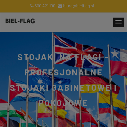
600 421 190
biuro@bielflag.pl
STOJAKI NA FLAGI –
PROFESJONALNE
STOJAKI GABINETOWE I
POKOJOWE