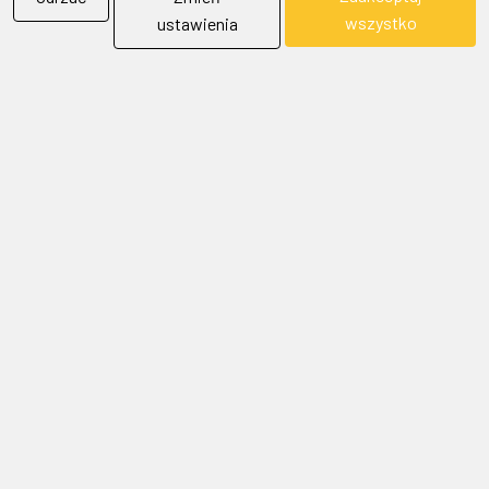
wszystko
ustawienia
BIELFLAG
BIEL - FLAG
Flagi, Bandery, Reklamy Sp. z o.o.
jest firmą plasującą swoją działalność w segmencie rynku
zajmowanym przez usługi reklamowe i promocyjne.
SKONTAKTUJ SIĘ Z NAMI
Adres:
43-300 Bielsko-Biała ul. gen. St. Maczka 9