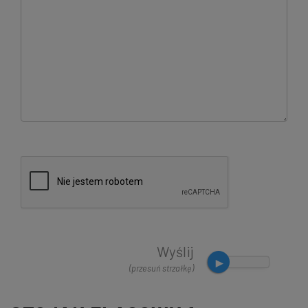
Wyślij
(przesuń strzałkę)