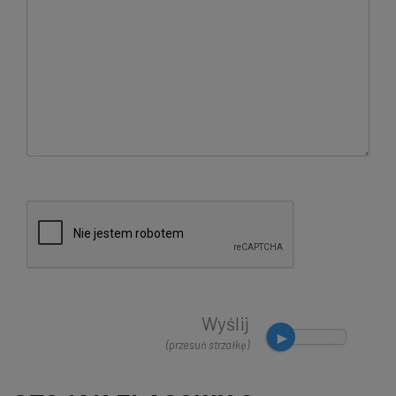
Wyślij
(przesuń strzałkę)