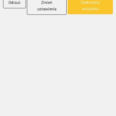
Zaakceptuj
Odrzuć
Zmień
wszystko
ustawienia
BIELFLAG
BIEL - FLAG
Flagi, Bandery, Reklamy Sp. z o.o.
jest firmą plasującą swoją działalność w segmencie rynku
zajmowanym przez usługi reklamowe i promocyjne.
SKONTAKTUJ SIĘ Z NAMI