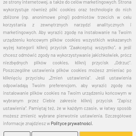
znajduje się uchwyt do mocowania flagi.
ze strony internetowej, a także do celów marketingowych. Strona
wykorzystuje również pliki cookies oraz technologie do nich
zbliżone (np. anonimowe pingi) podmiotów trzecich w celu
korzystania z zewnętrznych narzędzi analitycznych i
Przy zamówieniu większej ilości cena zostanie wyliczona
marketingowych. Aby wyrazić zgodę na instalowanie na Twoim
indywidualnie.
urządzeniu końcowym plików cookies wszystkich wskazanych
CENA NETTO
CENA BRUTTO
wyżej kategorii kliknij przycisk "Zaakceptuj wszystko", a jeśli
chcesz odmówić zgody na wykorzystywanie jakichkolwiek, prócz
PODSTAWA
397,50
488,93
niezbędnych plików cookies, kliknij przycisk „Odrzuć”.
Poszczególne ustawienia plików cookies możesz zmieniać po
MASZT
150,00
184,50
kliknięciu przycisku „Zmień ustawienia”. Jeśli ustawienia
odpowiadają Twoim preferencjom, aby wyrazić zgodę na
UCHWYT
34,50
44,28
instalowanie plików cookies na Twoim urządzeniu końcowym w
wybranym przez Ciebie zakresie kliknij przycisk "Zapisz
KOMPLET
556,50
717,71
ustawienia". Pamiętaj też, że w każdym czasie, w łatwy sposób
możesz zmienić wybrane pierwotnie ustawienia. Szczegółowe
EMAIL:
marketing@bielflag.pl
,
biuro@bielflag.pl
informacje znajdziesz w
Polityce prywatności.
TELEFON:
600 42 11 90
,
33/816 21 78