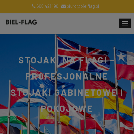
600 421 190
biuro@bielflag.pl
STOJAKI NA FLAGI –
PROFESJONALNE
STOJAKI GABINETOWE I
POKOJOWE