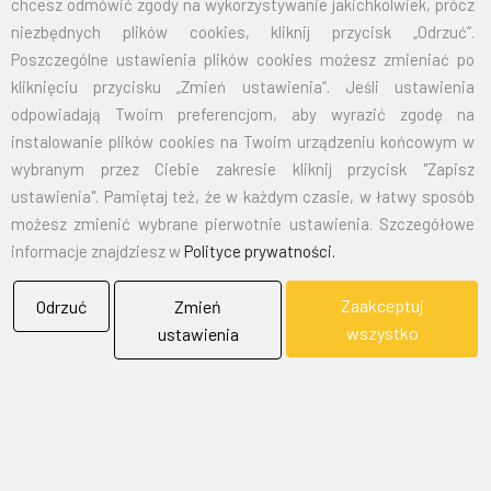
chcesz odmówić zgody na wykorzystywanie jakichkolwiek, prócz
CENA
108,86
127,31
niezbędnych plików cookies, kliknij przycisk „Odrzuć”.
BRUTTO
Poszczególne ustawienia plików cookies możesz zmieniać po
kliknięciu przycisku „Zmień ustawienia”. Jeśli ustawienia
odpowiadają Twoim preferencjom, aby wyrazić zgodę na
EMAIL:
marketing@bielflag.pl
,
biuro@bielflag.pl
instalowanie plików cookies na Twoim urządzeniu końcowym w
TELEFON:
600 42 11 90
,
33/816 21 78
wybranym przez Ciebie zakresie kliknij przycisk "Zapisz
ustawienia". Pamiętaj też, że w każdym czasie, w łatwy sposób
możesz zmienić wybrane pierwotnie ustawienia. Szczegółowe
informacje znajdziesz w
Polityce prywatności.
Zaakceptuj
Odrzuć
Zmień
wszystko
ustawienia
BIELFLAG
BIEL - FLAG
Flagi, Bandery, Reklamy Sp. z o.o.