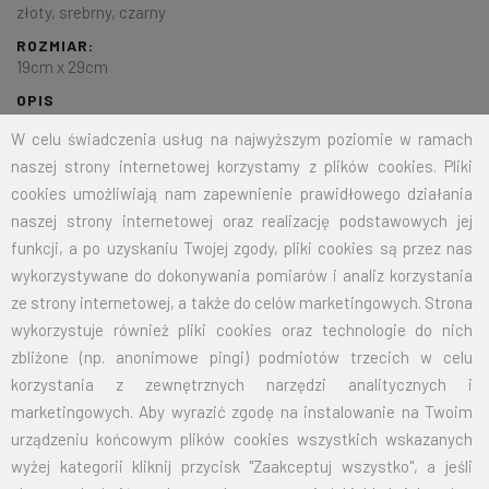
złoty, srebrny, czarny
ROZMIAR:
19cm x 29cm
OPIS
Uchwyt stalowy ocynkowany(
tylko srebrny
) i lakierowany
W celu świadczenia usług na najwyższym poziomie w ramach
proszkowo do zamocowania na fasadach budynków.
naszej strony internetowej korzystamy z plików cookies. Pliki
cookies umożliwiają nam zapewnienie prawidłowego działania
naszej strony internetowej oraz realizację podstawowych jej
Przy zamówieniu większej ilości cena zostanie wyliczona
funkcji, a po uzyskaniu Twojej zgody, pliki cookies są przez nas
indywidualnie.
wykorzystywane do dokonywania pomiarów i analiz korzystania
ze strony internetowej, a także do celów marketingowych. Strona
OCYNKOWANY
OCYNKOWANY I
wykorzystuje również pliki cookies oraz technologie do nich
LAKIEROWANY
(SREBRNY)
zbliżone (np. anonimowe pingi) podmiotów trzecich w celu
(ZŁOTY, SREBRNY,
korzystania z zewnętrznych narzędzi analitycznych i
CZARNY)
marketingowych. Aby wyrazić zgodę na instalowanie na Twoim
urządzeniu końcowym plików cookies wszystkich wskazanych
CENA
88,50
103,50
NETTO
wyżej kategorii kliknij przycisk "Zaakceptuj wszystko", a jeśli