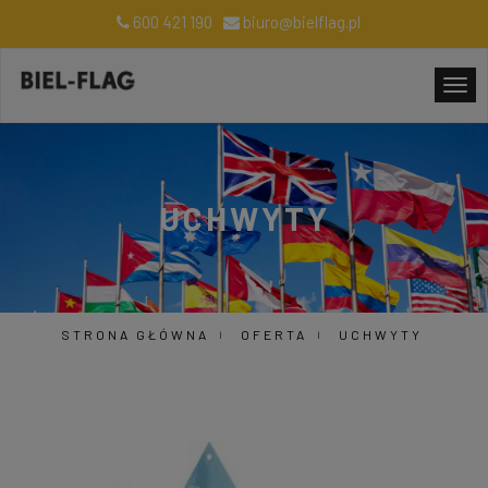
600 421 190
biuro@bielflag.pl
UCHWYTY
STRONA GŁÓWNA
OFERTA
UCHWYTY