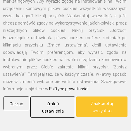
marketingowych. Aby wyrazić zgodę na instalowanie na Twoim
70X110
32,50
39,98
urządzeniu końcowym plików cookies wszystkich wskazanych
wyżej kategorii kliknij przycisk "Zaakceptuj wszystko", a jeśli
100X160
67,50
83,03
chcesz odmówić zgody na wykorzystywanie jakichkolwiek, prócz
niezbędnych plików cookies, kliknij przycisk „Odrzuć”.
125X200
105,00
129,15
Poszczególne ustawienia plików cookies możesz zmieniać po
kliknięciu przycisku „Zmień ustawienia”. Jeśli ustawienia
150X240
151,50
186,35
odpowiadają Twoim preferencjom, aby wyrazić zgodę na
instalowanie plików cookies na Twoim urządzeniu końcowym w
wybranym przez Ciebie zakresie kliknij przycisk "Zapisz
EMAIL:
marketing@bielflag.pl
,
biuro@bielflag.pl
ustawienia". Pamiętaj też, że w każdym czasie, w łatwy sposób
TELEFON:
600 42 11 90
,
33/816 21 78
możesz zmienić wybrane pierwotnie ustawienia. Szczegółowe
informacje znajdziesz w
Polityce prywatności.
Zaakceptuj
Odrzuć
Zmień
wszystko
ustawienia
BIELFLAG