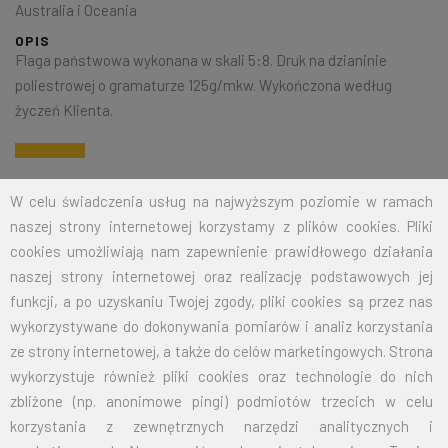
Australia i Oceania
OPIS
Flaga państwowa wykonana w skali 5:8. Druk na dzianinie
poliestrowej o gramaturze 125g/mkw. Wykończona według
życzeń Klienta.
Na życzenie klienta jesteśmy w stanie wykonać dowolny rozmiar
W celu świadczenia usług na najwyższym poziomie w ramach
flagi. Przy zamówieniu większej ilości cena zostanie wyliczona
naszej strony internetowej korzystamy z plików cookies. Pliki
indywidualnie.
cookies umożliwiają nam zapewnienie prawidłowego działania
naszej strony internetowej oraz realizację podstawowych jej
ROZMIAR
CENA NETTO
CENA BRUTTO
funkcji, a po uzyskaniu Twojej zgody, pliki cookies są przez nas
wykorzystywane do dokonywania pomiarów i analiz korzystania
15X24
12,50
15,38
ze strony internetowej, a także do celów marketingowych. Strona
wykorzystuje również pliki cookies oraz technologie do nich
30X50
19,00
23,37
zbliżone (np. anonimowe pingi) podmiotów trzecich w celu
korzystania z zewnętrznych narzędzi analitycznych i
50X80
26,00
31,98